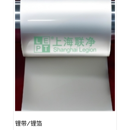
锂带/锂箔