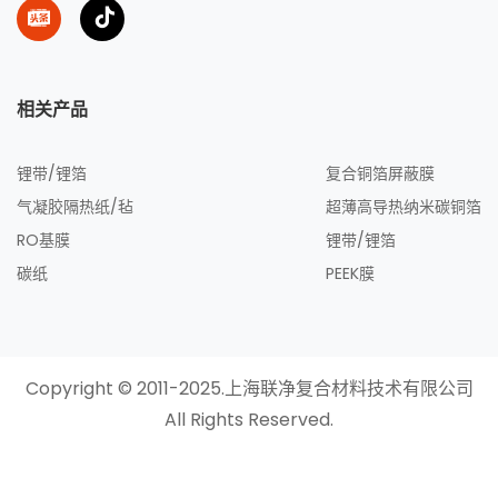
相关产品
锂带/锂箔
复合铜箔屏蔽膜
气凝胶隔热纸/毡
超薄高导热纳米碳铜箔
RO基膜
锂带/锂箔
碳纸
PEEK膜
Copyright © 2011-2025.上海联净复合材料技术有限公司
All Rights Reserved.