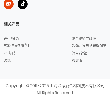
相关产品
锂带/锂箔
复合铜箔屏蔽膜
气凝胶隔热纸/毡
超薄高导热纳米碳铜箔
RO基膜
锂带/锂箔
碳纸
PEEK膜
Copyright © 2011-2025.上海联净复合材料技术有限公司
All Rights Reserved.