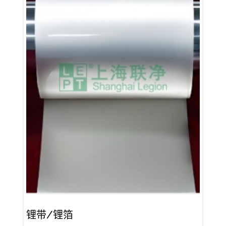
锂带/锂箔