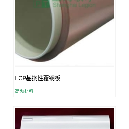
LCP基挠性覆铜板
高频材料