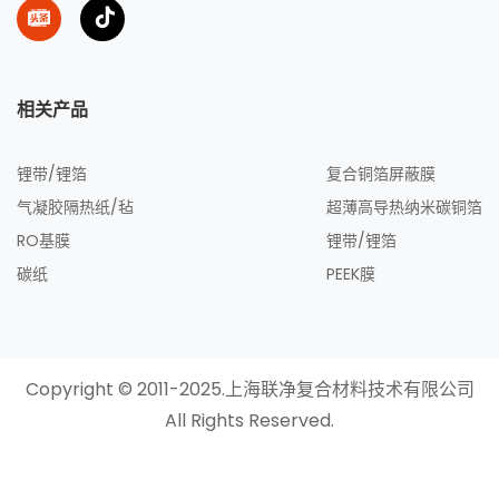
相关产品
锂带/锂箔
复合铜箔屏蔽膜
气凝胶隔热纸/毡
超薄高导热纳米碳铜箔
RO基膜
锂带/锂箔
碳纸
PEEK膜
Copyright © 2011-2025.上海联净复合材料技术有限公司
All Rights Reserved.