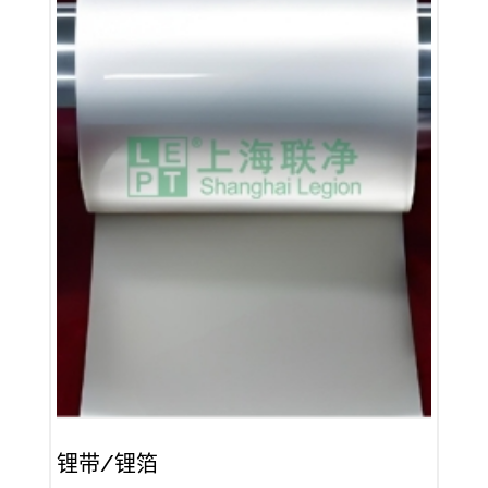
锂带/锂箔