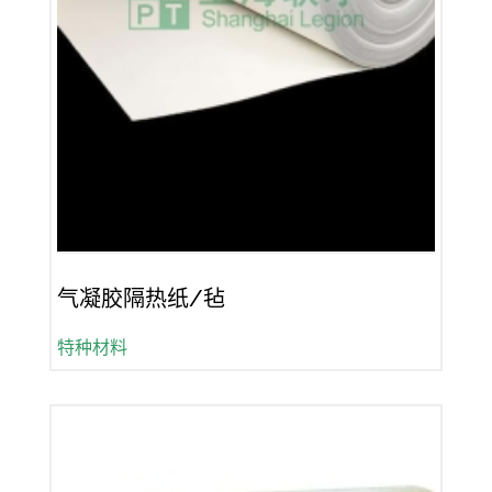
气凝胶隔热纸/毡
特种材料