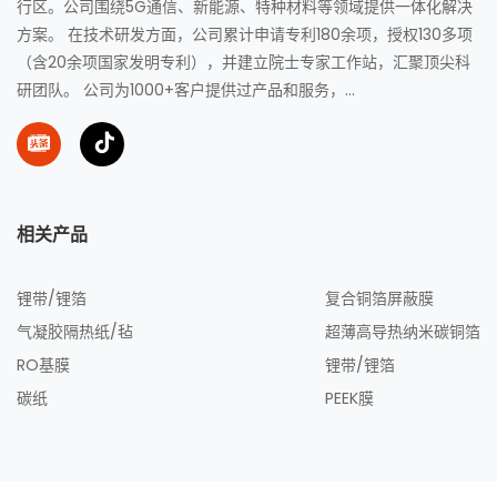
行区。公司围绕5G通信、新能源、特种材料等领域提供一体化解决
方案。 在技术研发方面，公司累计申请专利180余项，授权130多项
（含20余项国家发明专利），并建立院士专家工作站，汇聚顶尖科
研团队。 公司为1000+客户提供过产品和服务，...
相关产品
锂带/锂箔
复合铜箔屏蔽膜
气凝胶隔热纸/毡
超薄高导热纳米碳铜箔
RO基膜
锂带/锂箔
碳纸
PEEK膜