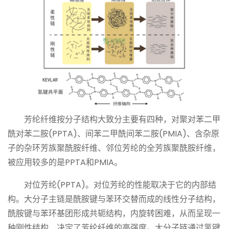
芳纶
纤维按分子结构大致分主要有四种，对聚对苯二甲
酰对苯二胺(PPTA)、间苯二甲酰间苯二胺(PMIA)、含杂原
子的杂环芳族聚酰胺纤维、邻位
芳纶
的全芳族聚酰胺纤维，
被应用较多的是PPTA和PMIA。
对位
芳纶
(PPTA)。对位
芳纶
的性能取决于它的内部结
构。大分子主链是酰胺键与苯环交替而成的线性分子结构，
酰胺键与苯环基团形成共轭结构，内旋转困难，从而呈现一
种刚性结构，决定了
芳纶
纤维的高强度。大分子链通过氢键