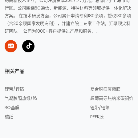
的高新技术企业，公司注册资本2547.77万元，总部位于上海市闵
行区。公司围绕5G通信、新能源、特种材料等领域提供一体化解决
方案。 在技术研发方面，公司累计申请专利180余项，授权130多项
（含20余项国家发明专利），并建立院士专家工作站，汇聚顶尖科
研团队。 公司为1000+客户提供过产品和服务，...
相关产品
锂带/锂箔
复合铜箔屏蔽膜
气凝胶隔热纸/毡
超薄高导热纳米碳铜箔
RO基膜
锂带/锂箔
碳纸
PEEK膜