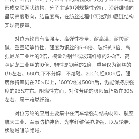
形成交联网状结构，分子主链排列规整性较好，沿纤维轴向
呈现高度取向，结晶度高，在纺丝过程中可达到伸展链结构
实现高模量。
对位
芳纶
具有高强度、高弹性模量、耐高温、耐酸耐
碱、重量轻等特性。强度为钢丝的5~6倍、玻纤的3倍、高
强尼龙工业丝的2倍，模量为钢丝或玻璃纤维的2~3倍、高
强尼龙工业丝的10倍，韧性是钢丝的2倍，重量仅为钢丝的
1/5左右。560℃下不分解，不熔融。200℃经100h后，强
度保持率仍在75%以上，160℃经过500h后，仍能保持原强
度的95%左右。阻燃性方面，对位
芳纶
的极限氧指数在30%
左右，属于难燃纤维。
对位
芳纶
的应用主要集中在汽车增强与结构材料、航空
航天工业、军事防护装备、光学纤维保护增强，以及轮胎、
橡胶增强等领域。