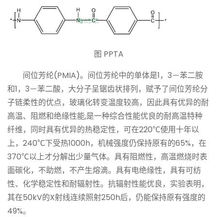
图 PPTA
间位
芳纶
(PMIA)。间位
芳纶
中的单体是1，3－苯二胺
和1，3－苯二酸，大分子呈锯齿状排列，赋予了间位
芳纶
分
子链柔性的优点，玻璃化转变温度较高，因此具有优异的耐
高温、阻燃和绝缘性能,是一种综合性能优良的耐高温特种
纤维，同时具有优异的热稳定性，可在220℃使用十年以
上，240℃下受热1000h，机械强度仍保持原有的65%，在
370℃以上才分解出少量气体。具有阻燃性，高温燃烧时表
面碳化，不助燃，不产生熔滴。具有电绝缘性，具有可纺
性、化学稳定性和耐辐射性。抗辐射性能优良，实验表明，
其在50kV的X射线连续照射250h后，仍能保持原有强度的
49%。