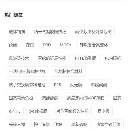
热门标签
载体铜箔
纳米气凝胶隔热纸
间位芳纶及对位芳纶
绝缘
覆膜
DRD
MOFs
锂电复合集流体
反渗透技术
芳纶的延展性能
PTFE微孔膜
PEM碳纸
干法电极热压成型机
气凝胶复合材料
质子交换膜燃料电池
PPS
反光膜
聚醚酮酮
固态电池负极
聚醚醚酮
高度定向的MOF薄膜
固态
ePTFE
peek振膜
对位芳纶纸的性能
膜电极
先锋人物
院士专家工作站
聚苯硫醚
热塑性碳纤维