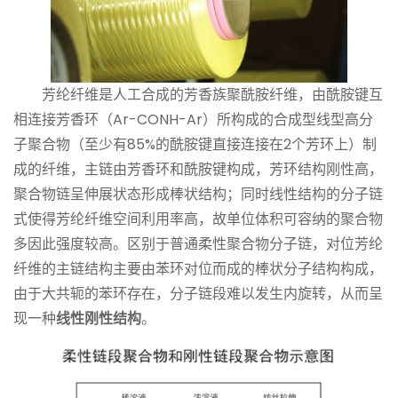
芳纶
纤维是人工合成的芳香族聚酰胺纤维，由酰胺键互
相连接芳香环（Ar-CONH-Ar）所构成的合成型线型高分
子聚合物（至少有85%的酰胺键直接连接在2个芳环上）制
成的纤维，主链由芳香环和酰胺键构成，芳环结构刚性高，
聚合物链呈伸展状态形成棒状结构；同时线性结构的分子链
式使得
芳纶
纤维空间利用率高，故单位体积可容纳的聚合物
多因此强度较高。区别于普通柔性聚合物分子链，对位
芳纶
纤维的主链结构主要由苯环对位而成的棒状分子结构构成，
由于大共轭的苯环存在，分子链段难以发生内旋转，从而呈
现一种
线性刚性结构
。